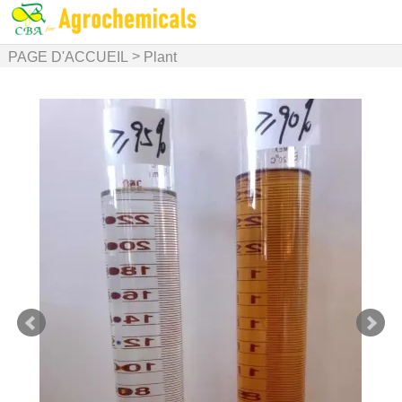
>
PAGE D'ACCUEIL
Plant
>
growth regulators
Autres
hormones végétales