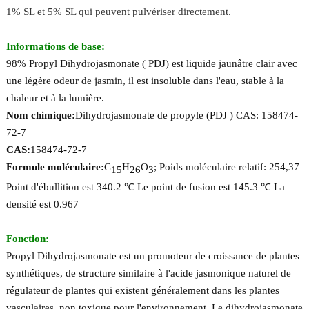
1% SL et 5% SL qui peuvent pulvériser directement.
Informations de base:
98% Propyl Dihydrojasmonate ( PDJ) est liquide jaunâtre clair avec
une légère odeur de jasmin, il est insoluble dans l'eau, stable à la
chaleur et à la lumière.
Nom chimique:
Dihydrojasmonate de propyle (PDJ ) CAS: 158474-
72-7
CAS:
158474-72-7
Formule moléculaire:
C
H
O
; Poids moléculaire relatif: 254,37
15
26
3
Point d'ébullition est 340.2 ℃ Le point de fusion est 145.3 ℃ La
densité est 0.967
Fonction:
Propyl Dihydrojasmonate est un promoteur de croissance de plantes
synthétiques, de structure similaire à l'acide jasmonique naturel de
régulateur de plantes qui existent généralement dans les plantes
vasculaires, non toxique pour l'environnement. Le dihydrojasmonate