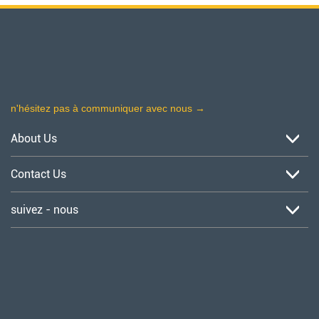
n'hésitez pas à communiquer avec nous →
About Us
À propos de nous
Contact Us
Nouvelles formulations agrochimiques support technique
Contactez-nous
suivez - nous